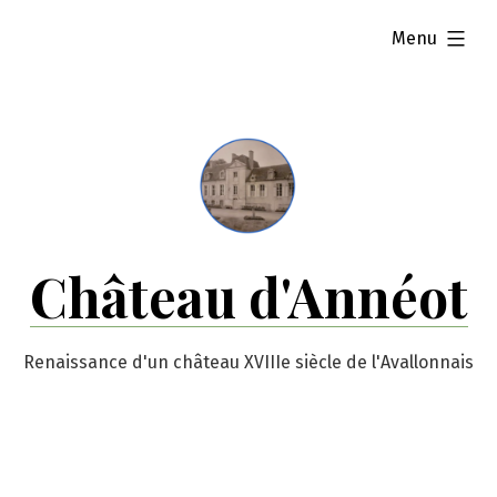
Skip
expanded
Menu
to
content
Château d'Annéot
Renaissance d'un château XVIIIe siècle de l'Avallonnais