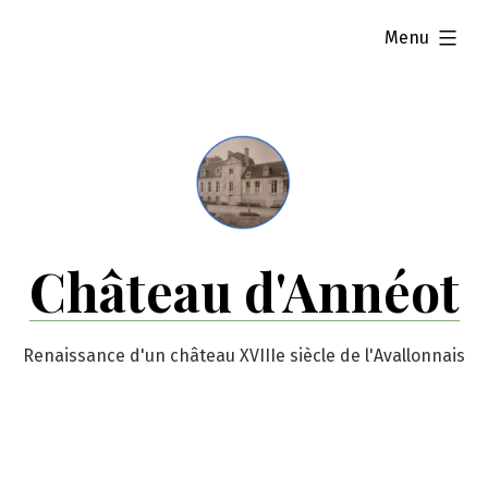
Skip
expanded
Menu
to
content
Château d'Annéot
Renaissance d'un château XVIIIe siècle de l'Avallonnais