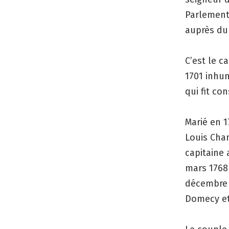
Parlement 
auprès du 
C’est le c
1701 inhum
qui fit co
Marié en 1
Louis Cham
capitaine 
mars 1768 
décembre 
Domecy et