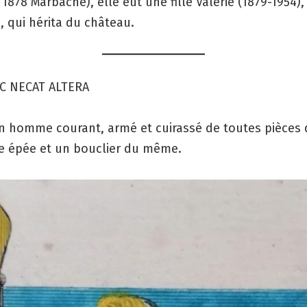
878 Marbache), elle eut une fille Valérie (1879-1954
e, qui hérita du château.
C NECAT ALTERA
n homme courant, armé et cuirassé de toutes pièces d
e épée et un bouclier du même.