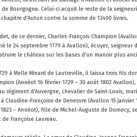
de Bourgogne. Celui-ci acquit le reste de la seigneur
chapitre d’Autun contre la somme de 13400 livres.
adet, de ce dernier, Charles-François Champion (Avallo
é le 24 septembre 1779 à Avallon), écuyer, seigneur 
nstruire le château sur les bases d’un manoir plus anc
729 à Melle Minard de Lautreville, il laissa trois fils do
pion (Annéot 16 février 1729 – 30 août 1802 Avallon),
au régiment d’Auvergne, chevalier de Saint-Louis, mari
à Claudine-Françoise de Denesvre (Avallon 15 janvier 
1823 – Annéot), fille de Michel-Auguste de Domecy, s
 de Françoise Laureau.