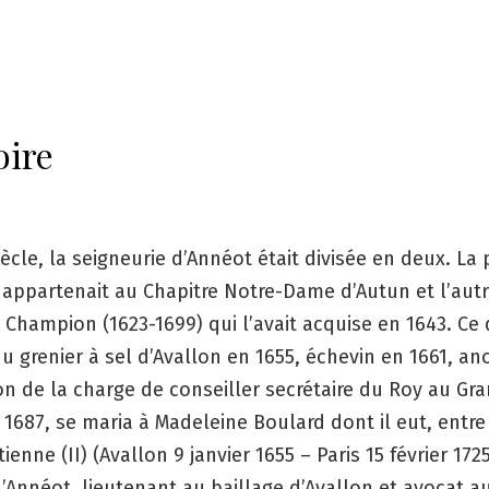
oire
iècle, la seigneurie d’Annéot était divisée en deux. La 
 appartenait au Chapitre Notre-Dame d’Autun et l’autr
) Champion (1623-1699) qui l’avait acquise en 1643. Ce 
u grenier à sel d’Avallon en 1655, échevin en 1661, ano
ion de la charge de conseiller secrétaire du Roy au Gr
 1687, se maria à Madeleine Boulard dont il eut, entre
ienne (II) (Avallon 9 janvier 1655 – Paris 15 février 172
’Annéot, lieutenant au baillage d’Avallon et avocat a