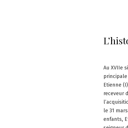
L’hist
Au XVIIe s
principale
Etienne (I
receveur d
l’acquisit
le 31 mars
enfants, Et
seigneur d