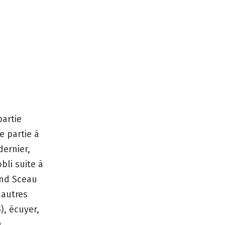
partie
e partie à
dernier,
bli suite à
and Sceau
 autres
5), écuyer,
u