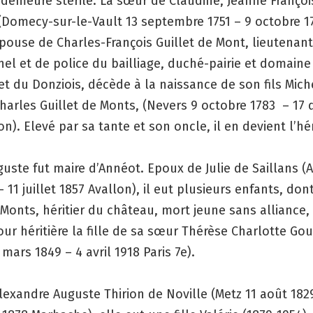
demeure stérile. La sœur de Claudine, Jeanne Françoi
(Domecy-sur-le-Vault 13 septembre 1751 – 9 octobre 1
pouse de Charles-François Guillet de Mont, lieutenan
minel et de police du bailliage, duché-pairie et domaine
et du Donziois, décède à la naissance de son fils Mich
harles Guillet de Monts, (Nevers 9 octobre 1783 – 17
on). Elevé par sa tante et son oncle, il en devient l’hér
uste fut maire d’Annéot. Epoux de Julie de Saillans (
 – 11 juillet 1857 Avallon), il eut plusieurs enfants, don
 Monts, héritier du château, mort jeune sans alliance,
ur héritière la fille de sa sœur Thérèse Charlotte Gou
 mars 1849 – 4 avril 1918 Paris 7e).
lexandre Auguste Thirion de Noville (Metz 11 août 182