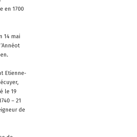
ie en 1700
n 14 mai
d’Annéot
ien.
nt Etienne-
 écuyer,
é le 19
1740 – 21
eigneur de