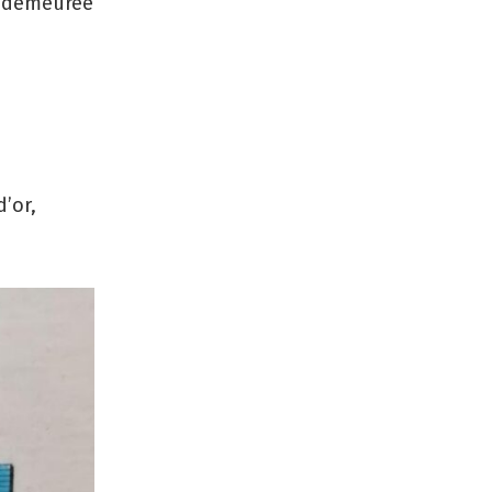
), demeurée
’or,