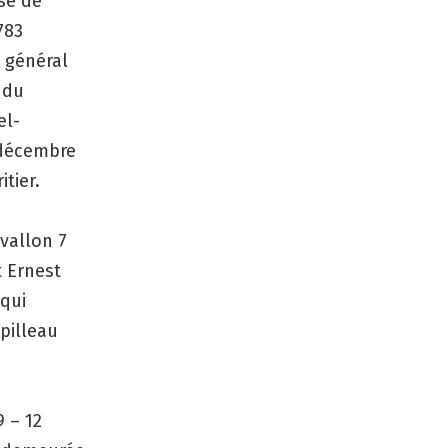
se de
783
t général
 du
el-
 décembre
itier.
Avallon 7
t Ernest
 qui
pilleau
9 – 12