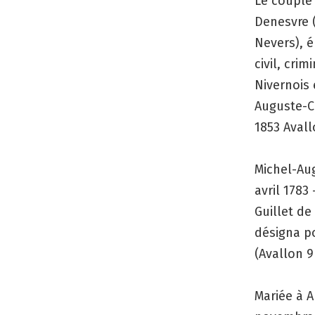
Le couple 
Denesvre 
Nevers), é
civil, cri
Nivernois 
Auguste-C
1853 Avall
Michel-Aug
avril 1783
Guillet de
désigna po
(Avallon 9
Mariée à A