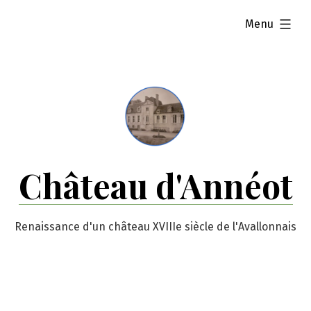
Skip
expanded
Menu
to
content
Château d'Annéot
Renaissance d'un château XVIIIe siècle de l'Avallonnais